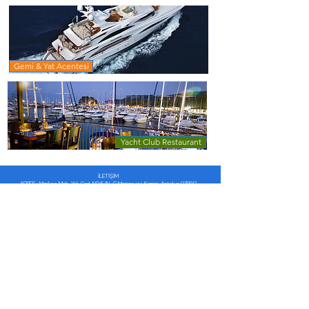
Gemi & Yat Acentesi
Yacht Club Restaurant
İLETİŞİM
ADRES : Merkez Mah. Yalı Cad. NO:5/N, G Marina içi Kemer, Antalya 07980
Telefon :
+90 242 814 24 27
+90 535 635 53 60
+90 530 774 10 43
kemersailing@gmail.com